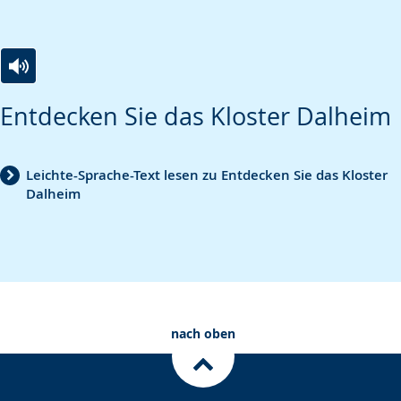
Zur
Aktiviere
Ein
Entdecken Sie das Kloster Dalheim
Leichten
Audio-
Video
Sprache
Unterstützung.
in
wechseln.
Deutscher
Leichte-Sprache-Text lesen zu Entdecken Sie das Kloster
Dalheim
Gebärdensprache
wird
angezeigt.
nach oben