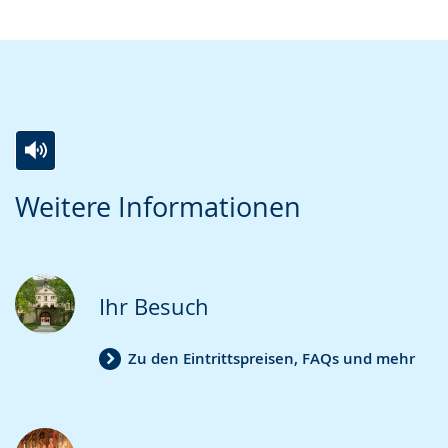
Zur
Aktiviere
Ein
Weitere Informationen
Leichten
Audio-
Video
Sprache
Unterstützung.
in
wechseln.
Deutscher
Gebärdensprache
Ihr Besuch
wird
angezeigt.
Zu den Eintrittspreisen, FAQs und mehr