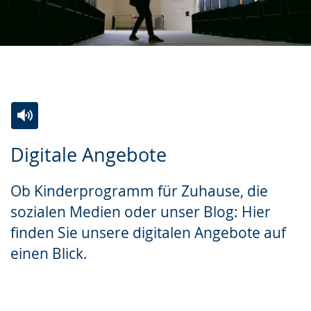
Zur
Aktiviere
Ein
Digitale Angebote
Leichten
Audio-
Video
Sprache
Unterstützung.
in
Ob Kinderprogramm für Zuhause, die
wechseln.
Deutscher
sozialen Medien oder unser Blog: Hier
Gebärdensprache
finden Sie unsere digitalen Angebote auf
wird
einen Blick.
angezeigt.