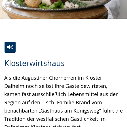
Zur
Aktiviere
Ein
Klosterwirtshaus
Leichten
Audio-
Video
Sprache
Unterstützung.
in
Als die Augustiner-Chorherren im Kloster
wechseln.
Deutscher
Dalheim noch selbst ihre Gäste bewirteten,
Gebärdensprache
kamen fast ausschließlich Lebensmittel aus der
wird
Region auf den Tisch. Familie Brand vom
angezeigt.
benachbarten „Gasthaus am Königsweg“ führt die
Tradition der westfälischen Gastlichkeit im
Dalheimer Klosterwirtshaus fort.