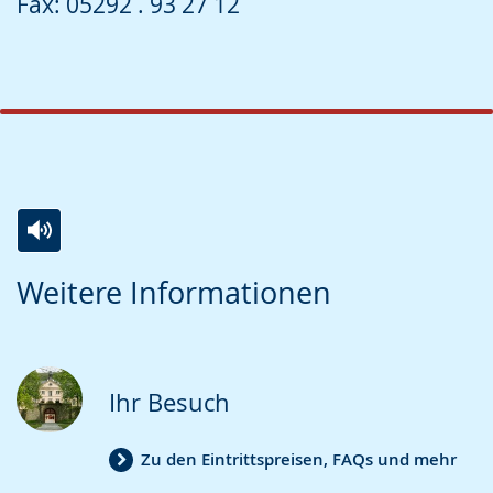
Fax: 05292 . 93 27 12
Zur
Aktiviere
Ein
Weitere Informationen
Leichten
Audio-
Video
Sprache
Unterstützung.
in
wechseln.
Deutscher
Gebärdensprache
Ihr Besuch
wird
angezeigt.
Zu den Eintrittspreisen, FAQs und mehr