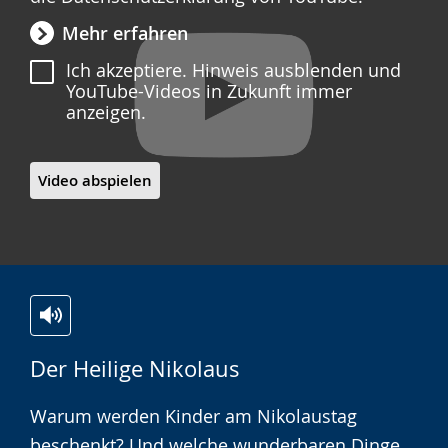
Mehr erfahren
Ich akzeptiere. Hinweis ausblenden und
YouTube-Videos in Zukunft immer
anzeigen.
Video abspielen
Zur
Aktiviere
Ein
Der Heilige Nikolaus
Leichten
Audio-
Video
Sprache
Unterstützung.
in
Warum werden Kinder am Nikolaustag
wechseln.
Deutscher
beschenkt? Und welche wunderbaren Dinge