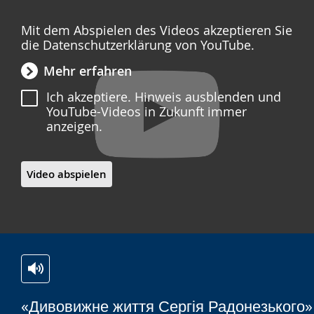
Mit dem Abspielen des Videos akzeptieren Sie
die Datenschutzerklärung von YouTube.
Mehr erfahren
Ich akzeptiere. Hinweis ausblenden und
YouTube-Videos in Zukunft immer
anzeigen.
Video abspielen
Zur
Aktiviere
Ein
«Дивовижне життя Сергія Радонезького»
Leichten
Audio-
Video