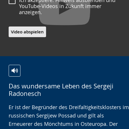
Ich akzeptiere. Hinweis ausblenden und
YouTube-Videos in Zukunft immer
anzeigen.
Video abspielen
Zur
Aktiviere
Ein
Das wundersame Leben des Sergeji
Leichten
Audio-
Video
Radonesch
Sprache
Unterstützung.
in
wechseln.
Deutscher
Er ist der Begründer des Dreifaltigkeitsklosters im
Gebärdensprache
russischen Sergijew Possad und gilt als
wird
Erneuerer des Mönchtums in Osteuropa. Der