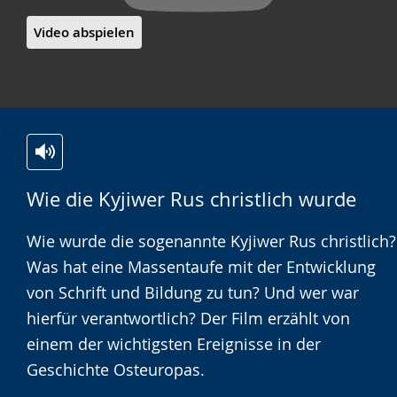
Video abspielen
Zur
Aktiviere
Ein
Wie die Kyjiwer Rus christlich wurde
Leichten
Audio-
Video
Sprache
Unterstützung.
in
Wie wurde die sogenannte Kyjiwer Rus christlich?
wechseln.
Deutscher
Was hat eine Massentaufe mit der Entwicklung
Gebärdensprache
von Schrift und Bildung zu tun? Und wer war
wird
hierfür verantwortlich? Der Film erzählt von
angezeigt.
einem der wichtigsten Ereignisse in der
Geschichte Osteuropas.