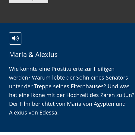
Zur
Aktiviere
Ein
Maria & Alexius
Leichten
Audio-
Video
Sprache
Unterstützung.
in
Wie konnte eine Prostituierte zur Heiligen
wechseln.
Deutscher
werden? Warum lebte der Sohn eines Senators
Gebärdensprache
unter der Treppe seines Elternhauses? Und was
wird
hat eine Ikone mit der Hochzeit des Zaren zu tun?
angezeigt.
Der Film berichtet von Maria von Ägypten und
Alexius von Edessa.