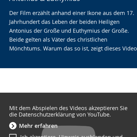
Leichten
Audio-
Video
Sprache
Unterstützung.
in
Der Film erzählt anhand einer Ikone aus dem 17.
wechseln.
Deutscher
Jahrhundert das Leben der beiden Heiligen
Gebärdensprache
Antonius der Große und Euthymius der Große.
wird
Beide gelten als Väter des christlichen
angezeigt.
Mönchtums. Warum das so ist, zeigt dieses Video
Mit dem Abspielen des Videos akzeptieren Sie
die Datenschutzerklärung von YouTube.
Mehr erfahren