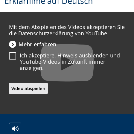
Erklärfilme auf Deutsch
Leichten
Audio-
Video
Sprache
Unterstützung.
in
wechseln.
Deutscher
Mit dem Abspielen des Videos akzeptieren Sie
Gebärdensprache
die Datenschutzerklärung von YouTube.
wird
Mehr erfahren
angezeigt.
Ich akzeptiere. Hinweis ausblenden und
YouTube-Videos in Zukunft immer
anzeigen.
Video abspielen