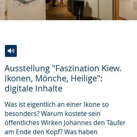
Zur
Aktiviere
Ein
Ausstellung "Faszination Kiew.
Leichten
Audio-
Video
Ikonen, Mönche, Heilige":
Sprache
Unterstützung.
in
digitale Inhalte
wechseln.
Deutscher
Gebärdensprache
Was ist eigentlich an einer Ikone so
wird
besonders? Warum kostete sein
angezeigt.
öffentliches Wirken Johannes den Täufer
am Ende den Kopf? Was haben