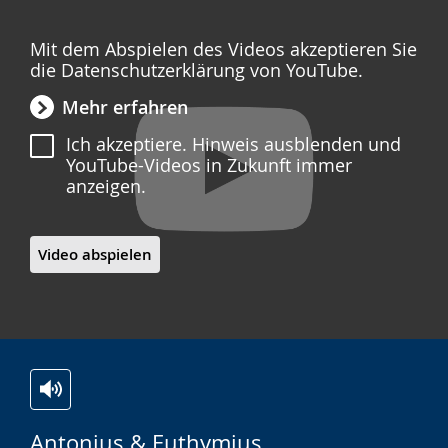
Mit dem Abspielen des Videos akzeptieren Sie
die Datenschutzerklärung von YouTube.
Mehr erfahren
Ich akzeptiere. Hinweis ausblenden und
YouTube-Videos in Zukunft immer
anzeigen.
Video abspielen
Zur
Aktiviere
Ein
Antonius & Euthymius