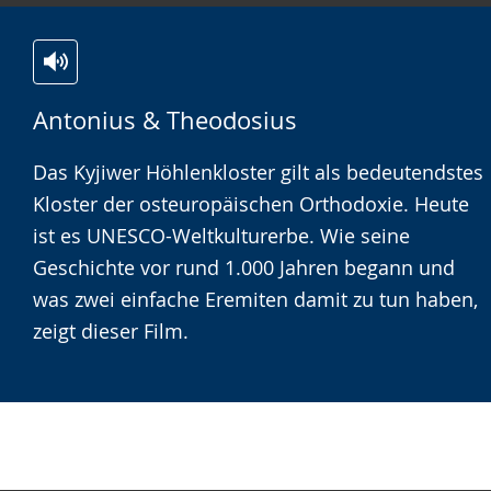
Zur
Aktiviere
Ein
Antonius & Theodosius
Leichten
Audio-
Video
Sprache
Unterstützung.
in
Das Kyjiwer Höhlenkloster gilt als bedeutendstes
wechseln.
Deutscher
Kloster der osteuropäischen Orthodoxie. Heute
Gebärdensprache
ist es UNESCO-Weltkulturerbe. Wie seine
wird
Geschichte vor rund 1.000 Jahren begann und
angezeigt.
was zwei einfache Eremiten damit zu tun haben,
zeigt dieser Film.