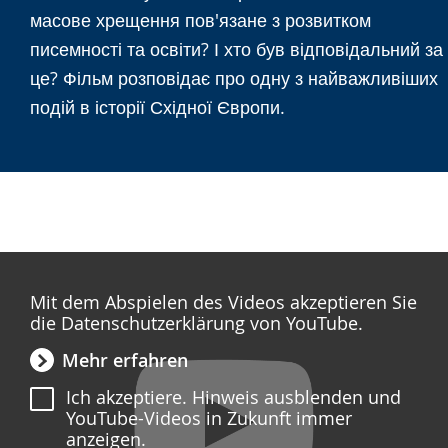
Gebärdensprache
масове хрещення пов'язане з розвитком
wird
писемності та освіти? І хто був відповідальний за
angezeigt.
це? Фільм розповідає про одну з найважливіших
подій в історії Східної Європи.
Mit dem Abspielen des Videos akzeptieren Sie
die Datenschutzerklärung von YouTube.
Mehr erfahren
Ich akzeptiere. Hinweis ausblenden und
YouTube-Videos in Zukunft immer
anzeigen.