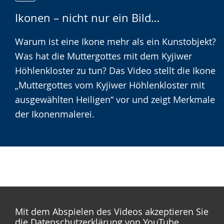
Zur
Aktiviere
Ein
Ikonen – nicht nur ein Bild…
Leichten
Audio-
Video
Sprache
Unterstützung.
in
Warum ist eine Ikone mehr als ein Kunstobjekt?
wechseln.
Deutscher
Was hat die Muttergottes mit dem Kyjiwer
Gebärdensprache
Höhlenkloster zu tun? Das Video stellt die Ikone
wird
„Muttergottes vom Kyjiwer Höhlenkloster mit
angezeigt.
ausgewählten Heiligen“ vor und zeigt Merkmale
der Ikonenmalerei.
Mit dem Abspielen des Videos akzeptieren Sie
die Datenschutzerklärung von YouTube.