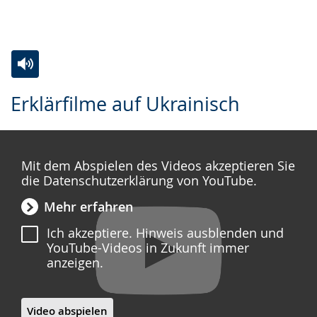
Zur
Aktiviere
Ein
Erklärfilme auf Ukrainisch
Leichten
Audio-
Video
Sprache
Unterstützung.
in
wechseln.
Deutscher
Mit dem Abspielen des Videos akzeptieren Sie
Gebärdensprache
die Datenschutzerklärung von YouTube.
wird
Mehr erfahren
angezeigt.
Ich akzeptiere. Hinweis ausblenden und
YouTube-Videos in Zukunft immer
anzeigen.
Video abspielen