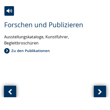
Zur
Aktiviere
Ein
Forschen und Publizieren
Leichten
Audio-
Video
Sprache
Unterstützung.
in
Ausstellungskataloge, Kunstführer,
wechseln.
Deutscher
Begleitbroschüren
Gebärdensprache
wird
Zu den Publikationen
angezeigt.
Vorherige
Näch
Ansicht:
Ansic
(
(