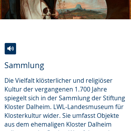
Zur
Aktiviere
Ein
Sammlung
Leichten
Audio-
Video
Sprache
Unterstützung.
in
Die Vielfalt klösterlicher und religiöser
wechseln.
Deutscher
Kultur der vergangenen 1.700 Jahre
Gebärdensprache
spiegelt sich in der Sammlung der Stiftung
wird
Kloster Dalheim. LWL-Landesmuseum für
angezeigt.
Klosterkultur wider. Sie umfasst Objekte
aus dem ehemaligen Kloster Dalheim