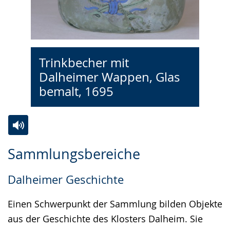
Trinkbecher mit
Dalheimer Wappen, Glas
bemalt, 1695
Zur
Aktiviere
Ein
Sammlungsbereiche
Leichten
Audio-
Video
Sprache
Unterstützung.
in
Dalheimer Geschichte
wechseln.
Deutscher
Gebärdensprache
Einen Schwerpunkt der Sammlung bilden Objekte
wird
aus der Geschichte des Klosters Dalheim. Sie