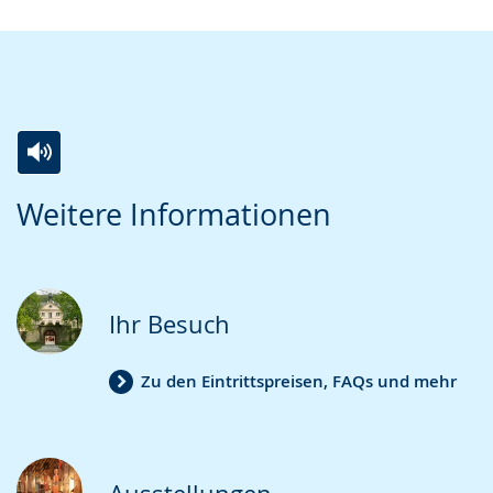
von
von
)
)
Zur
Aktiviere
Ein
Weitere Informationen
Leichten
Audio-
Video
Sprache
Unterstützung.
in
wechseln.
Deutscher
Gebärdensprache
Ihr Besuch
wird
angezeigt.
Zu den Eintrittspreisen, FAQs und mehr