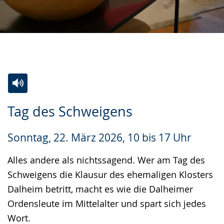
Zur
Aktiviere
Ein
Tag des Schweigens
Leichten
Audio-
Video
Sprache
Unterstützung.
in
Sonntag, 22. März 2026, 10 bis 17 Uhr
wechseln.
Deutscher
Gebärdensprache
Alles andere als nichtssagend. Wer am Tag des
wird
Schweigens die Klausur des ehemaligen Klosters
angezeigt.
Dalheim betritt, macht es wie die Dalheimer
Ordensleute im Mittelalter und spart sich jedes
Wort.