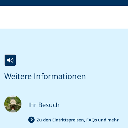
Zur
Aktiviere
Ein
Weitere Informationen
Leichten
Audio-
Video
Sprache
Unterstützung.
in
wechseln.
Deutscher
Gebärdensprache
Ihr Besuch
wird
angezeigt.
Zu den Eintrittspreisen, FAQs und mehr