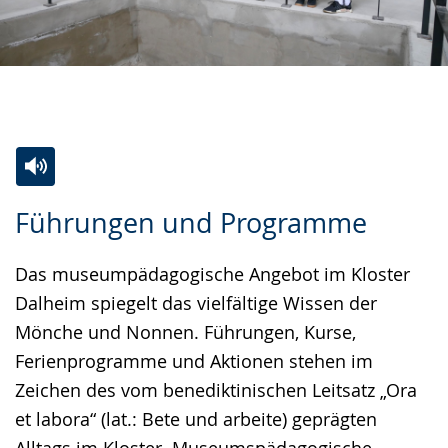
Zur
Aktiviere
Ein
Führungen und Programme
Leichten
Audio-
Video
Sprache
Unterstützung.
in
Das museumpädagogische Angebot im Kloster
wechseln.
Deutscher
Dalheim spiegelt das vielfältige Wissen der
Gebärdensprache
Mönche und Nonnen. Führungen, Kurse,
wird
Ferienprogramme und Aktionen stehen im
angezeigt.
Zeichen des vom benediktinischen Leitsatz „Ora
et labora“ (lat.: Bete und arbeite) geprägten
Alltags im Kloster. Museumspädagogische