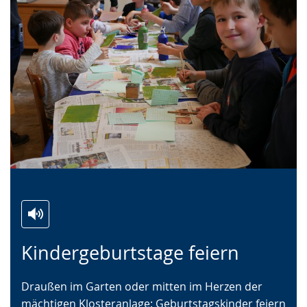
Zur
Aktiviere
Ein
Kindergeburtstage feiern
Leichten
Audio-
Video
Sprache
Unterstützung.
in
Draußen im Garten oder mitten im Herzen der
wechseln.
Deutscher
mächtigen Klosteranlage: Geburtstagskinder feiern
Gebärdensprache