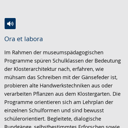
Zur
Aktiviere
Ein
Ora et labora
Leichten
Audio-
Video
Sprache
Unterstützung.
in
Im Rahmen der museumspädagogischen
wechseln.
Deutscher
Programme spüren Schulklassen der Bedeutung
Gebärdensprache
der Klosterarchitektur nach, erfahren, wie
wird
mühsam das Schreiben mit der Gänsefeder ist,
angezeigt.
probieren alte Handwerkstechniken aus oder
verarbeiten Pflanzen aus dem Klostergarten. Die
Programme orientieren sich am Lehrplan der
einzelnen Schulformen und sind bewusst
schülerorientiert. Begleitete, dialogische
Rundgänge, selbstbestimmtes Erforschen sowie