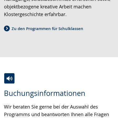
objektbezogene kreative Arbeit machen
Klostergeschichte erfahrbar.
Zu den Programmen für Schulklassen
Zur
Aktiviere
Ein
Buchungsinformationen
Leichten
Audio-
Video
Sprache
Unterstützung.
in
Wir beraten Sie gerne bei der Auswahl des
wechseln.
Deutscher
Programms und beantworten Ihnen alle Fragen
Gebärdensprache