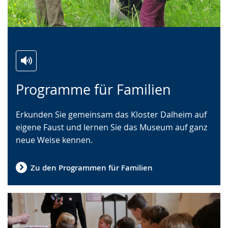
Zur
Aktiviere
Ein
Programme für Familien
Leichten
Audio-
Video
Sprache
Unterstützung.
in
Erkunden Sie gemeinsam das Kloster Dalheim auf
wechseln.
Deutscher
eigene Faust und lernen Sie das Museum auf ganz
Gebärdensprache
neue Weise kennen.
wird
angezeigt.
Zu den Programmen für Familien