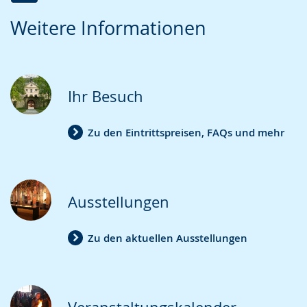
Zur
Aktiviere
Ein
Weitere Informationen
Leichten
Audio-
Video
Sprache
Unterstützung.
in
wechseln.
Deutscher
Gebärdensprache
Ihr Besuch
wird
angezeigt.
Zu den Eintrittspreisen, FAQs und mehr
Ausstellungen
Zu den aktuellen Ausstellungen