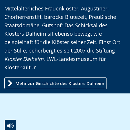
Sprache
Unterstützung.
in
Mittelalterliches Frauenkloster, Augustiner-
wechseln.
Deutscher
Chorherrenstift, barocke Blütezeit, Preußische
Gebärdensprache
Staatsdomäne, Gutshof: Das Schicksal des
wird
Klosters Dalheim sit ebenso bewegt wie
angezeigt.
beispielhaft für die Klöster seiner Zeit. Einst Ort
der Stille, beherbergt es seit 2007 die Stiftung
Kloster Dalheim
. LWL-Landesmuseum für
Klosterkultur.
Mehr zur Geschichte des Klosters Dalheim