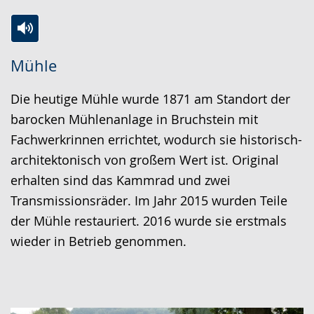
Zur
Aktiviere
Ein
Mühle
Leichten
Audio-
Video
Sprache
Unterstützung.
in
Die heutige Mühle wurde 1871 am Standort der
wechseln.
Deutscher
barocken Mühlenanlage in Bruchstein mit
Gebärdensprache
Fachwerkrinnen errichtet, wodurch sie historisch-
wird
architektonisch von großem Wert ist. Original
angezeigt.
erhalten sind das Kammrad und zwei
Transmissionsräder. Im Jahr 2015 wurden Teile
der Mühle restauriert. 2016 wurde sie erstmals
wieder in Betrieb genommen.