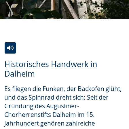
Zur
Aktiviere
Ein
Historisches Handwerk in
Leichten
Audio-
Video
Dalheim
Sprache
Unterstützung.
in
wechseln.
Deutscher
Es fliegen die Funken, der Backofen glüht,
Gebärdensprache
und das Spinnrad dreht sich: Seit der
wird
Gründung des Augustiner-
angezeigt.
Chorherrenstifts Dalheim im 15.
Jahrhundert gehören zahlreiche