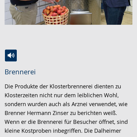
Zur
Aktiviere
Ein
Brennerei
Leichten
Audio-
Video
Sprache
Unterstützung.
in
Die Produkte der Klosterbrennerei dienten zu
wechseln.
Deutscher
Klosterzeiten nicht nur dem leiblichen Wohl,
Gebärdensprache
sondern wurden auch als Arznei verwendet, wie
wird
Brenner Hermann Zinser zu berichten weiß.
angezeigt.
Wenn er die Brennerei für Besucher öffnet, sind
kleine Kostproben inbegriffen. Die Dalheimer