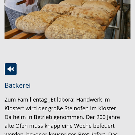
Zur
Aktiviere
Ein
Bäckerei
Leichten
Audio-
Video
Sprache
Unterstützung.
in
Zum Familientag „Et labora! Handwerk im
wechseln.
Deutscher
Kloster“ wird der große Steinofen im Kloster
Gebärdensprache
Dalheim in Betrieb genommen. Der 200 Jahre
wird
alte Ofen muss knapp eine Woche befeuert
angezeigt.
werden, bevor er knuspriges Brot liefert. Das