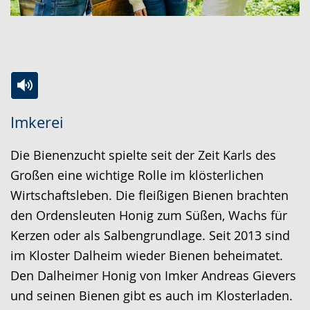
Zur
Aktiviere
Ein
Imkerei
Leichten
Audio-
Video
Sprache
Unterstützung.
in
Die Bienenzucht spielte seit der Zeit Karls des
wechseln.
Deutscher
Großen eine wichtige Rolle im klösterlichen
Gebärdensprache
Wirtschaftsleben. Die fleißigen Bienen brachten
wird
den Ordensleuten Honig zum Süßen, Wachs für
angezeigt.
Kerzen oder als Salbengrundlage. Seit 2013 sind
im Kloster Dalheim wieder Bienen beheimatet.
Den Dalheimer Honig von Imker Andreas Gievers
und seinen Bienen gibt es auch im Klosterladen.