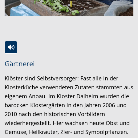
Zur
Aktiviere
Ein
Gärtnerei
Leichten
Audio-
Video
Sprache
Unterstützung.
in
Klöster sind Selbstversorger: Fast alle in der
wechseln.
Deutscher
Klosterküche verwendeten Zutaten stammten aus
Gebärdensprache
eigenem Anbau. Im Kloster Dalheim wurden die
wird
barocken Klostergärten in den Jahren 2006 und
angezeigt.
2010 nach den historischen Vorbildern
wiederhergestellt. Hier wachsen heute Obst und
Gemüse, Heilkräuter, Zier- und Symbolpflanzen.