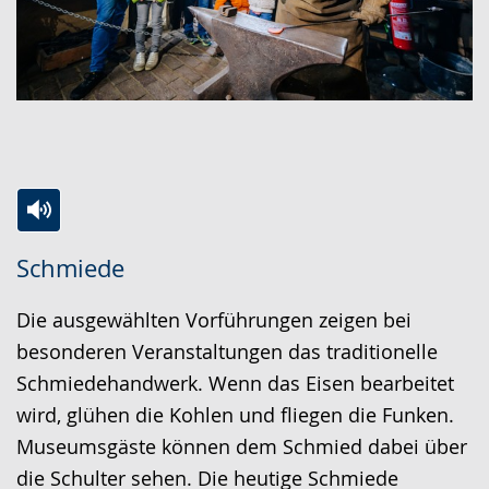
Zur
Aktiviere
Ein
Schmiede
Leichten
Audio-
Video
Sprache
Unterstützung.
in
Die ausgewählten Vorführungen zeigen bei
wechseln.
Deutscher
besonderen Veranstaltungen das traditionelle
Gebärdensprache
Schmiedehandwerk. Wenn das Eisen bearbeitet
wird
wird, glühen die Kohlen und fliegen die Funken.
angezeigt.
Museumsgäste können dem Schmied dabei über
die Schulter sehen. Die heutige Schmiede