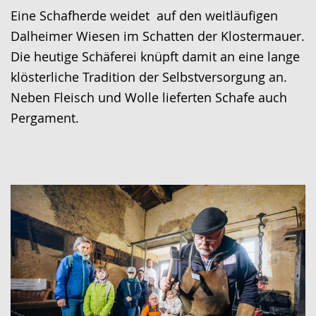
Sprache
Unterstützung.
in
Eine Schafherde weidet auf den weitläufigen
wechseln.
Deutscher
Dalheimer Wiesen im Schatten der Klostermauer.
Gebärdensprache
Die heutige Schäferei knüpft damit an eine lange
wird
klösterliche Tradition der Selbstversorgung an.
angezeigt.
Neben Fleisch und Wolle lieferten Schafe auch
Pergament.