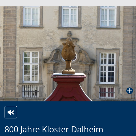
Zur
Aktiviere
Ein
800 Jahre Kloster Dalheim
Leichten
Audio-
Video