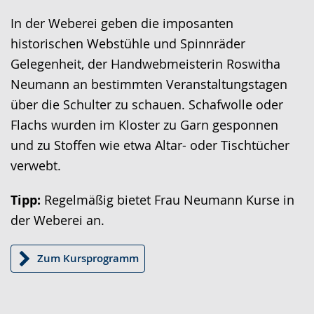
Sprache
Unterstützung.
in
In der Weberei geben die imposanten
wechseln.
Deutscher
historischen Webstühle und Spinnräder
Gebärdensprache
Gelegenheit, der Handwebmeisterin Roswitha
wird
Neumann an bestimmten Veranstaltungstagen
angezeigt.
über die Schulter zu schauen. Schafwolle oder
Flachs wurden im Kloster zu Garn gesponnen
und zu Stoffen wie etwa Altar- oder Tischtücher
verwebt.
Tipp:
Regelmäßig bietet Frau Neumann Kurse in
der Weberei an.
Zum Kursprogramm