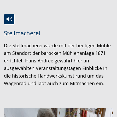
Zur
Aktiviere
Ein
Stellmacherei
Leichten
Audio-
Video
Sprache
Unterstützung.
in
Die Stellmacherei wurde mit der heutigen Mühle
wechseln.
Deutscher
am Standort der barocken Mühlenanlage 1871
Gebärdensprache
errichtet. Hans Andree gewährt hier an
wird
ausgewählten Veranstaltungstagen Einblicke in
angezeigt.
die historische Handwerkskunst rund um das
Wagenrad und lädt auch zum Mitmachen ein.