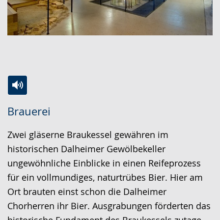
Zur
Aktiviere
Ein
Brauerei
Leichten
Audio-
Video
Sprache
Unterstützung.
in
Zwei gläserne Braukessel gewähren im
wechseln.
Deutscher
historischen Dalheimer Gewölbekeller
Gebärdensprache
ungewöhnliche Einblicke in einen Reifeprozess
wird
für ein vollmundiges, naturtrübes Bier. Hier am
angezeigt.
Ort brauten einst schon die Dalheimer
Chorherren ihr Bier. Ausgrabungen förderten das
historische Fundament des Braukessels zutage.