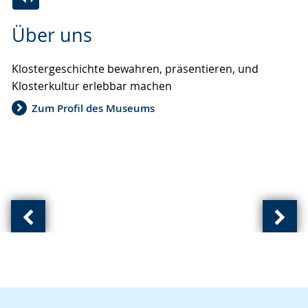
Zur
Aktiviere
Ein
Über uns
Leichten
Audio-
Video
Sprache
Unterstützung.
in
Klostergeschichte bewahren, präsentieren, und
wechseln.
Deutscher
Klosterkultur erlebbar machen
Gebärdensprache
wird
Zum Profil des Museums
angezeigt.
Vorherige
Näch
Ansicht:
Ansic
(
(
von
von
)
)