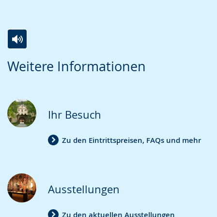
Zur
Aktiviere
Ein
Weitere Informationen
Leichten
Audio-
Video
Sprache
Unterstützung.
in
wechseln.
Deutscher
Gebärdensprache
Ihr Besuch
wird
angezeigt.
Zu den Eintrittspreisen, FAQs und mehr
Ausstellungen
Zu den aktuellen Ausstellungen