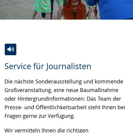
Zur
Aktiviere
Ein
Service für Journalisten
Leichten
Audio-
Video
Sprache
Unterstützung.
in
Die nächste Sonderausstellung und kommende
wechseln.
Deutscher
Großveranstaltung, eine neue Baumaßnahme
Gebärdensprache
oder Hintergrundinformationen: Das Team der
wird
Presse- und Öffentlichkeitsarbeit steht Ihnen bei
angezeigt.
Fragen gerne zur Verfügung.
Wir vermitteln Ihnen die richtigen