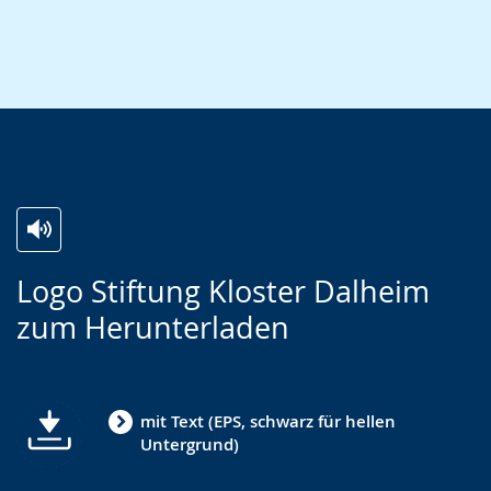
Zur
Aktiviere
Ein
Logo Stiftung Kloster Dalheim
Leichten
Audio-
Video
zum Herunterladen
Sprache
Unterstützung.
in
wechseln.
Deutscher
Gebärdensprache
mit Text (EPS, schwarz für hellen
wird
Untergrund)
angezeigt.