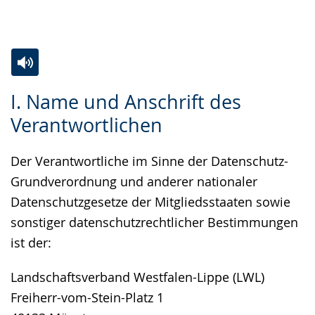
Gebärdensprache
wird
angezeigt.
Zur
Aktiviere
Ein
I. Name und Anschrift des
Leichten
Audio-
Video
Verantwortlichen
Sprache
Unterstützung.
in
wechseln.
Deutscher
Der Verantwortliche im Sinne der Datenschutz-
Gebärdensprache
Grundverordnung und anderer nationaler
wird
Datenschutzgesetze der Mitgliedsstaaten sowie
angezeigt.
sonstiger datenschutzrechtlicher Bestimmungen
ist der:
Landschaftsverband Westfalen-Lippe (LWL)
Freiherr-vom-Stein-Platz 1