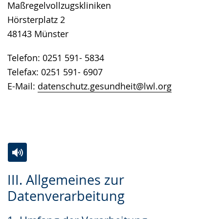
Maßregelvollzugskliniken
Hörsterplatz 2
48143 Münster
Telefon: 0251 591- 5834
Telefax: 0251 591- 6907
E-Mail:
datenschutz.gesundheit@lwl.org
Zur
Aktiviere
Ein
III. Allgemeines zur
Leichten
Audio-
Video
Datenverarbeitung
Sprache
Unterstützung.
in
wechseln.
Deutscher