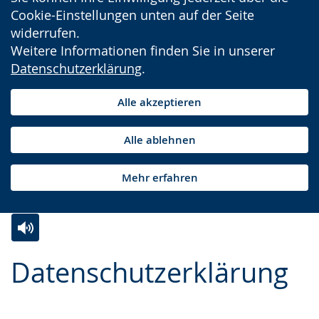
Cookie-Einstellungen unten auf der Seite
widerrufen.
Weitere Informationen finden Sie in unserer
Datenschutzerklärung
.
Alle akzeptieren
Alle ablehnen
Mehr erfahren
Zur
Aktiviere
Ein
Datenschutzerklärung
Leichten
Audio-
Video
Sprache
Unterstützung.
in
wechseln.
Deutscher