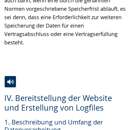
auch dann, wenn eine durch die genannten
Normen vorgeschriebene Speicherfrist abläuft, es
sei denn, dass eine Erforderlichkeit zur weiteren
Speicherung der Daten für einen
Vertragsabschluss oder eine Vertragserfüllung
besteht.
Zur
Aktiviere
Ein
IV. Bereitstellung der Website
Leichten
Audio-
Video
und Erstellung von Logfiles
Sprache
Unterstützung.
in
wechseln.
Deutscher
1. Beschreibung und Umfang der
Gebärdensprache
Datenverarbeitung