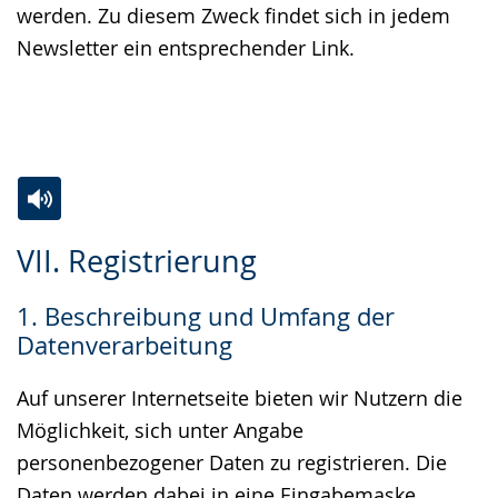
werden. Zu diesem Zweck findet sich in jedem
Newsletter ein entsprechender Link.
Zur
Aktiviere
Ein
VII. Registrierung
Leichten
Audio-
Video
Sprache
Unterstützung.
in
1. Beschreibung und Umfang der
wechseln.
Deutscher
Datenverarbeitung
Gebärdensprache
wird
Auf unserer Internetseite bieten wir Nutzern die
angezeigt.
Möglichkeit, sich unter Angabe
personenbezogener Daten zu registrieren. Die
Daten werden dabei in eine Eingabemaske