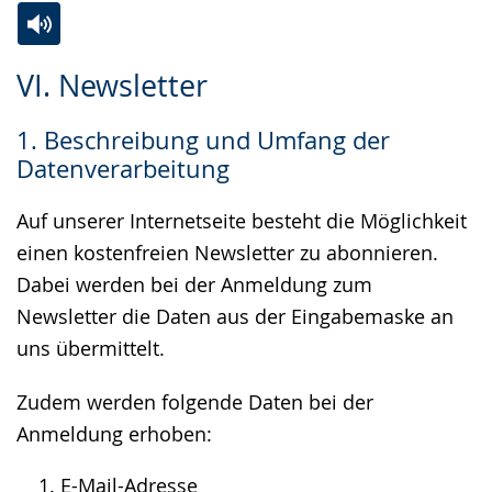
Zur
Aktiviere
Ein
VI. Newsletter
Leichten
Audio-
Video
Sprache
Unterstützung.
in
1. Beschreibung und Umfang der
wechseln.
Deutscher
Datenverarbeitung
Gebärdensprache
wird
Auf unserer Internetseite besteht die Möglichkeit
angezeigt.
einen kostenfreien Newsletter zu abonnieren.
Dabei werden bei der Anmeldung zum
Newsletter die Daten aus der Eingabemaske an
uns übermittelt.
Zudem werden folgende Daten bei der
Anmeldung erhoben:
E-Mail-Adresse