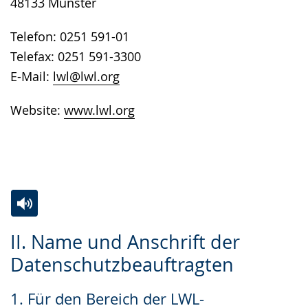
48133 Münster
Telefon: 0251 591-01
Telefax: 0251 591-3300
E-Mail:
lwl@lwl.org
Website:
www.lwl.org
Zur
Aktiviere
Ein
II. Name und Anschrift der
Leichten
Audio-
Video
Datenschutzbeauftragten
Sprache
Unterstützung.
in
wechseln.
Deutscher
1. Für den Bereich der LWL-
Gebärdensprache