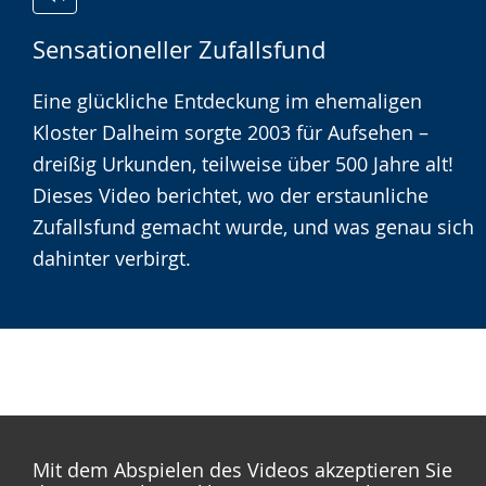
Zur
Aktiviere
Ein
Sensationeller Zufallsfund
Leichten
Audio-
Video
Sprache
Unterstützung.
in
Eine glückliche Entdeckung im ehemaligen
wechseln.
Deutscher
Kloster Dalheim sorgte 2003 für Aufsehen –
Gebärdensprache
dreißig Urkunden, teilweise über 500 Jahre alt!
wird
Dieses Video berichtet, wo der erstaunliche
angezeigt.
Zufallsfund gemacht wurde, und was genau sich
dahinter verbirgt.
Mit dem Abspielen des Videos akzeptieren Sie