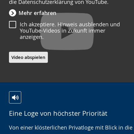
die Datenschutzerklärung von YouTube.
Mehr erfahren
Ich akzeptiere. Hinweis ausblenden und
YouTube-Videos in Zukunft immer
anzeigen.
Video abspielen
Zur
Aktiviere
Ein
Eine Loge von höchster Priorität
Leichten
Audio-
Video
Sprache
Unterstützung.
in
Von einer klösterlichen Privatloge mit Blick in die
wechseln.
Deutscher