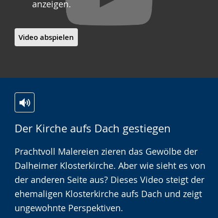
anzeigen.
Video abspielen
Zur
Aktiviere
Ein
Der Kirche aufs Dach gestiegen
Leichten
Audio-
Video
Sprache
Unterstützung.
in
Prachtvoll Malereien zieren das Gewölbe der
wechseln.
Deutscher
Dalheimer Klosterkirche. Aber wie sieht es von
Gebärdensprache
der anderen Seite aus? Dieses Video steigt der
wird
ehemaligen Klosterkirche aufs Dach und zeigt
angezeigt.
ungewohnte Perspektiven.