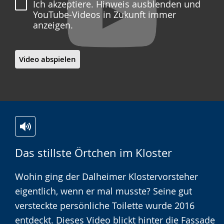
Ich akzeptiere. Hinweis ausblenden und
YouTube-Videos in Zukunft immer
anzeigen.
Video abspielen
Zur
Aktiviere
Ein
Das stillste Örtchen im Kloster
Leichten
Audio-
Video
Sprache
Unterstützung.
in
Wohin ging der Dalheimer Klostervorsteher
wechseln.
Deutscher
eigentlich, wenn er mal musste? Seine gut
Gebärdensprache
versteckte persönliche Toilette wurde 2016
wird
entdeckt. Dieses Video blickt hinter die Fassade