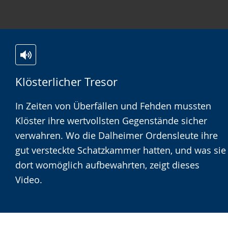
Zur
Aktiviere
Ein
Klösterlicher Tresor
Leichten
Audio-
Video
Sprache
Unterstützung.
in
In Zeiten von Überfällen und Fehden mussten
wechseln.
Deutscher
Klöster ihre wertvollsten Gegenstände sicher
Gebärdensprache
verwahren. Wo die Dalheimer Ordensleute ihre
wird
gut versteckte Schatzkammer hatten, und was sie
angezeigt.
dort womöglich aufbewahrten, zeigt dieses
Video.