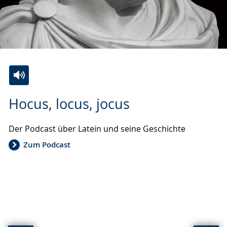
Zur
Aktiviere
Ein
Hocus, locus, jocus
Leichten
Audio-
Video
Sprache
Unterstützung.
in
Der Podcast über Latein und seine Geschichte
wechseln.
Deutscher
Gebärdensprache
Zum Podcast
wird
angezeigt.