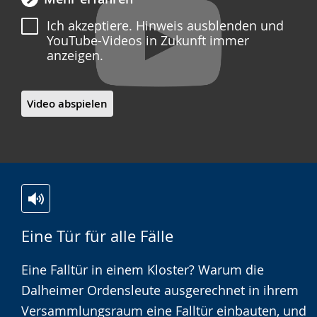
Ich akzeptiere. Hinweis ausblenden und
YouTube-Videos in Zukunft immer
anzeigen.
Video abspielen
Zur
Aktiviere
Ein
Eine Tür für alle Fälle
Leichten
Audio-
Video
Sprache
Unterstützung.
in
Eine Falltür in einem Kloster? Warum die
wechseln.
Deutscher
Dalheimer Ordensleute ausgerechnet in ihrem
Gebärdensprache
Versammlungsraum eine Falltür einbauten, und