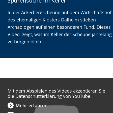
Spurensuche im Keller
Leichten
Audio-
Video
Sprache
Unterstützung.
in
In der Ackerbergscheune auf dem Wirtschaftshof
wechseln.
Deutscher
des ehemaligen Klosters Dalheim stießen
Gebärdensprache
Archäologen auf einen besonderen Fund. Dieses
wird
Video zeigt, was im Keller der Scheune jahrelang
angezeigt.
verborgen blieb.
Mit dem Abspielen des Videos akzeptieren Sie
die Datenschutzerklärung von YouTube.
Mehr erfahren