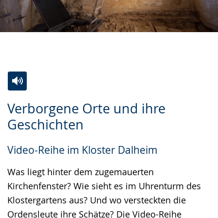
Zur
Aktiviere
Ein
Verborgene Orte und ihre
Leichten
Audio-
Video
Geschichten
Sprache
Unterstützung.
in
wechseln.
Deutscher
Video-Reihe im Kloster Dalheim
Gebärdensprache
wird
Was liegt hinter dem zugemauerten
angezeigt.
Kirchenfenster? Wie sieht es im Uhrenturm des
Klostergartens aus? Und wo versteckten die
Ordensleute ihre Schätze? Die Video-Reihe