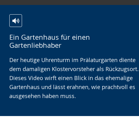
Zur
Aktiviere
Ein
Ein Gartenhaus für einen
Leichten
Audio-
Video
Gartenliebhaber
Sprache
Unterstützung.
in
wechseln.
Deutscher
Der heutige Uhrenturm im Prälaturgarten diente
Gebärdensprache
dem damaligen Klostervorsteher als Rückzugsort.
wird
Dieses Video wirft einen Blick in das ehemalige
angezeigt.
Gartenhaus und lässt erahnen, wie prachtvoll es
ausgesehen haben muss.