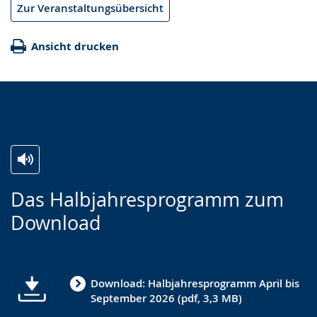
Zur Veranstaltungsübersicht
Ansicht drucken
Zur
Aktiviere
Ein
Das Halbjahresprogramm zum
Leichten
Audio-
Video
Download
Sprache
Unterstützung.
in
wechseln.
Deutscher
Gebärdensprache
Download: Halbjahresprogramm April bis
wird
September 2026 (pdf, 3,3 MB)
angezeigt.