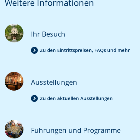
Weitere Informationen
Leichten
Audio-
Video
Sprache
Unterstützung.
in
wechseln.
Deutscher
Gebärdensprache
Ihr Besuch
wird
angezeigt.
Zu den Eintrittspreisen, FAQs und mehr
Ausstellungen
Zu den aktuellen Ausstellungen
Führungen und Programme