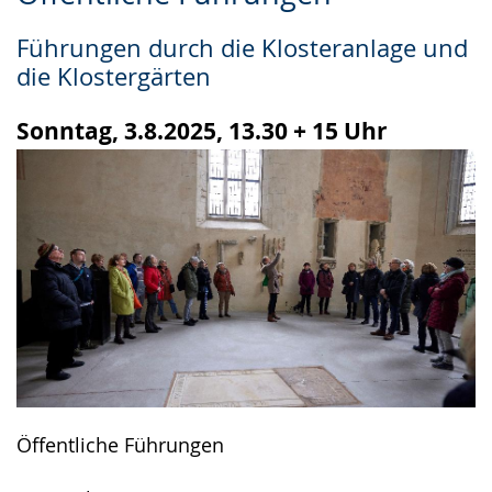
Leichten
Audio-
Video
Sprache
Unterstützung.
in
Führungen durch die Klosteranlage und
wechseln.
Deutscher
die Klostergärten
Gebärdensprache
wird
Sonntag, 3.8.2025, 13.30 + 15 Uhr
angezeigt.
Öffentliche Führungen