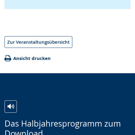
Zur Veranstaltungsübersicht
Ansicht drucken
Zur
Aktiviere
Ein
Das Halbjahresprogramm zum
Leichten
Audio-
Video
Download
Sprache
Unterstützung.
in