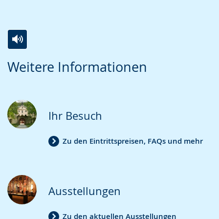
Zur
Aktiviere
Ein
Weitere Informationen
Leichten
Audio-
Video
Sprache
Unterstützung.
in
wechseln.
Deutscher
Gebärdensprache
Ihr Besuch
wird
angezeigt.
Zu den Eintrittspreisen, FAQs und mehr
Ausstellungen
Zu den aktuellen Ausstellungen