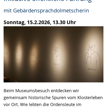
Leichten
Audio-
Video
Sprache
Unterstützung.
in
mit Gebärdensprachdolmetscherin
wechseln.
Deutscher
Gebärdensprache
Sonntag, 15.2.2026, 13.30 Uhr
wird
angezeigt.
Beim Museumsbesuch entdecken wir
gemeinsam historische Spuren vom Klosterleben
vor Ort. Wie lebten die Ordensleute im