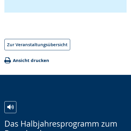
Zur Veranstaltungsübersicht
Ansicht drucken
Zur
Aktiviere
Ein
Das Halbjahresprogramm zum
Leichten
Audio-
Video