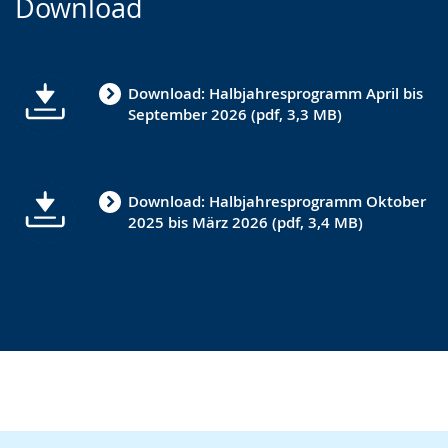
Download
Sprache
Unterstützung.
in
wechseln.
Deutscher
Gebärdensprache
Download: Halbjahresprogramm April bis
wird
September 2026 (pdf, 3,3 MB)
angezeigt.
Download: Halbjahresprogramm Oktober
2025 bis März 2026 (pdf, 3,4 MB)