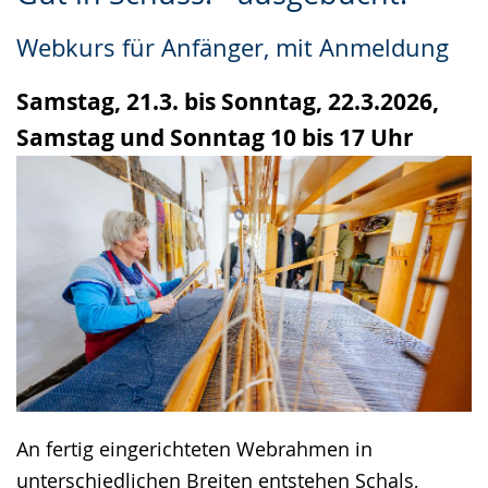
Leichten
Audio-
Video
Sprache
Unterstützung.
in
Webkurs für Anfänger, mit Anmeldung
wechseln.
Deutscher
Gebärdensprache
Samstag, 21.3. bis Sonntag, 22.3.2026,
wird
Samstag und Sonntag 10 bis 17 Uhr
angezeigt.
An fertig eingerichteten Webrahmen in
unterschiedlichen Breiten entstehen Schals,