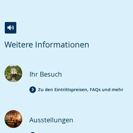
Zur
Aktiviere
Ein
Weitere Informationen
Leichten
Audio-
Video
Sprache
Unterstützung.
in
wechseln.
Deutscher
Gebärdensprache
Ihr Besuch
wird
angezeigt.
Zu den Eintrittspreisen, FAQs und mehr
Ausstellungen