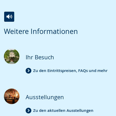
Zur
Aktiviere
Ein
Weitere Informationen
Leichten
Audio-
Video
Sprache
Unterstützung.
in
wechseln.
Deutscher
Gebärdensprache
Ihr Besuch
wird
angezeigt.
Zu den Eintrittspreisen, FAQs und mehr
Ausstellungen
Zu den aktuellen Ausstellungen