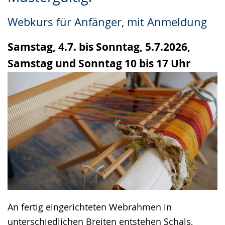
Leichten
Audio-
Video
Sprache
Unterstützung.
in
Webkurs für Anfänger, mit Anmeldung
wechseln.
Deutscher
Gebärdensprache
Samstag, 4.7. bis Sonntag, 5.7.2026,
wird
Samstag und Sonntag 10 bis 17 Uhr
angezeigt.
An fertig eingerichteten Webrahmen in
unterschiedlichen Breiten entstehen Schals,