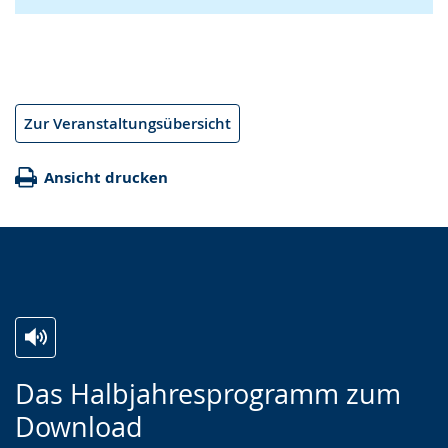
Zur Veranstaltungsübersicht
Ansicht drucken
Zur
Aktiviere
Ein
Das Halbjahresprogramm zum
Leichten
Audio-
Video
Download
Sprache
Unterstützung.
in