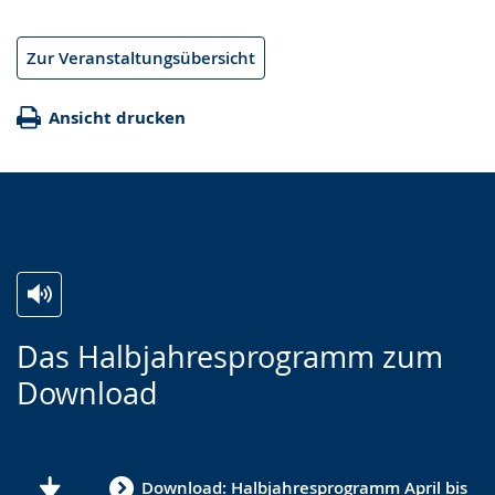
Zur Veranstaltungsübersicht
Ansicht drucken
Zur
Aktiviere
Ein
Das Halbjahresprogramm zum
Leichten
Audio-
Video
Download
Sprache
Unterstützung.
in
wechseln.
Deutscher
Gebärdensprache
Download: Halbjahresprogramm April bis
wird