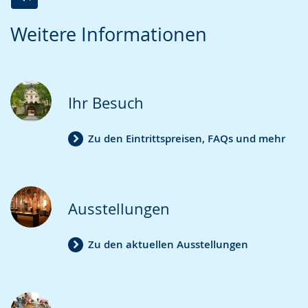
Zur
Aktiviere
Ein
Weitere Informationen
Leichten
Audio-
Video
Sprache
Unterstützung.
in
wechseln.
Deutscher
Gebärdensprache
Ihr Besuch
wird
angezeigt.
Zu den Eintrittspreisen, FAQs und mehr
Ausstellungen
Zu den aktuellen Ausstellungen