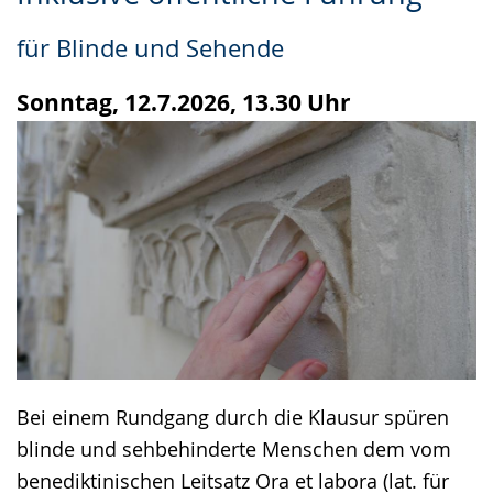
Leichten
Audio-
Video
Sprache
Unterstützung.
in
für Blinde und Sehende
wechseln.
Deutscher
Gebärdensprache
Sonntag, 12.7.2026, 13.30 Uhr
wird
angezeigt.
Bei einem Rundgang durch die Klausur spüren
blinde und sehbehinderte Menschen dem vom
benediktinischen Leitsatz Ora et labora (lat. für