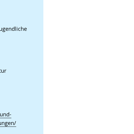
Jugendliche
tur
-und-
ungen/