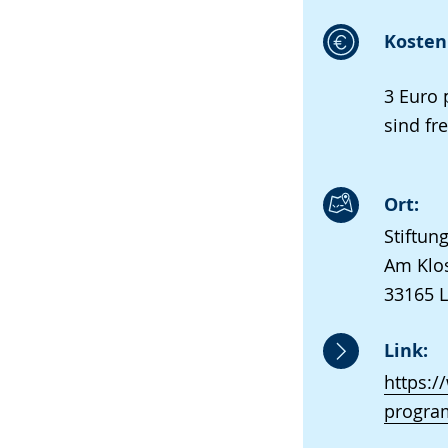
Kosten 
3 Euro 
sind fre
Ort:
Stiftun
Am Klos
33165 
Link:
https:/
progra