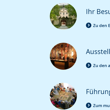
Gebärdensprache
Ihr Bes
wird
angezeigt.
Zu den E
Ausstel
Zu den 
Führun
Zum mu