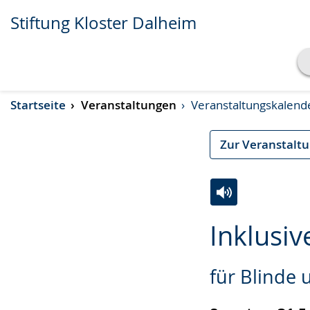
Stiftung Kloster Dalheim
Transkript anzeigen
Startseite
Veranstaltungen
Veranstaltungskalend
Abspielen
Pausieren
Zur Veranstalt
Zur
Aktiviere
Ein
Inklusiv
Leichten
Audio-
Video
Sprache
Unterstützung.
in
für Blinde
wechseln.
Deutscher
Gebärdensprach