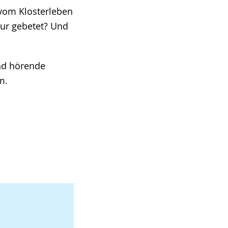
vom Klosterleben
nur gebetet? Und
und hörende
m.