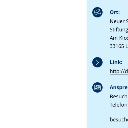
Ort:
Neuer S
Stiftun
Am Klos
33165 
Link:
http://
Anspre
Besuche
Telefon
besuche