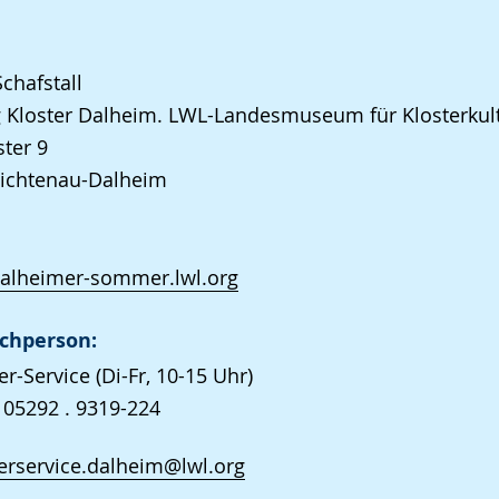
chafstall
g Kloster Dalheim. LWL-Landesmuseum für Klosterkul
ter 9
Lichtenau-Dalheim
dalheimer-sommer.lwl.org
chperson:
r-Service (Di-Fr, 10-15 Uhr)
 05292 . 9319-224
rservice.dalheim@lwl.org