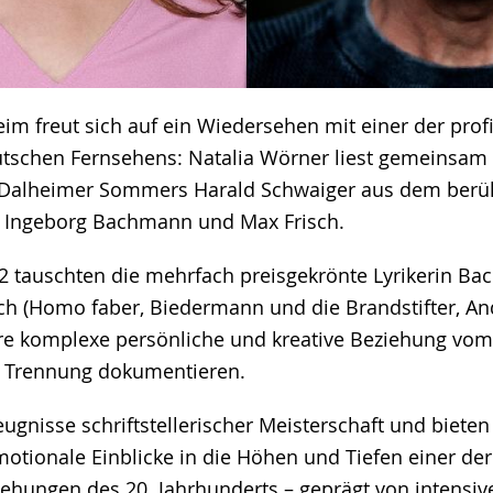
im freut sich auf ein Wiedersehen mit einer der profi
tschen Fernsehens: Natalia Wörner liest gemeinsam
 Dalheimer Sommers Harald Schwaiger aus dem ber
n Ingeborg Bachmann und Max Frisch.
2 tauschten die mehrfach preisgekrönte Lyrikerin B
isch (Homo faber, Biedermann und die Brandstifter, A
ihre komplexe persönliche und kreative Beziehung vo
r Trennung dokumentieren.
eugnisse schriftstellerischer Meisterschaft und bieten
motionale Einblicke in die Höhen und Tiefen einer d
iehungen des 20. Jahrhunderts – geprägt von intensive