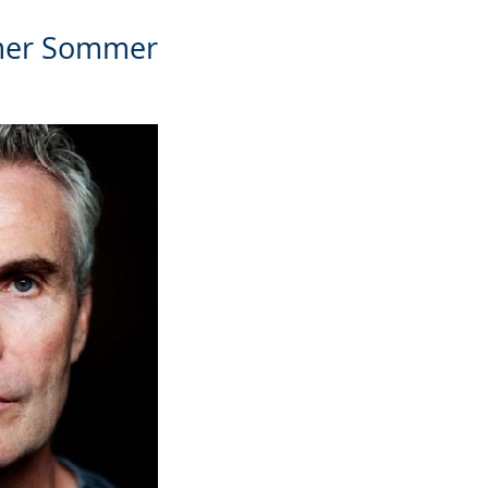
imer Sommer