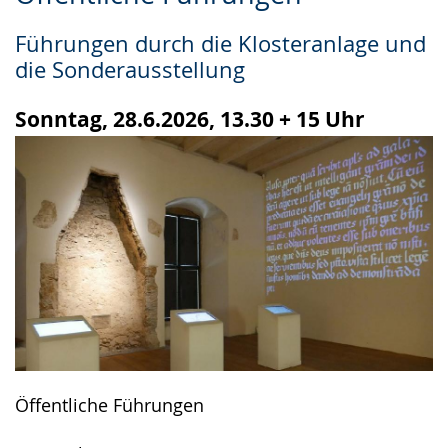
Leichten
Audio-
Video
Sprache
Unterstützung.
in
Führungen durch die Klosteranlage und
wechseln.
Deutscher
die Sonderausstellung
Gebärdensprache
wird
Sonntag, 28.6.2026, 13.30 + 15 Uhr
angezeigt.
Öffentliche Führungen