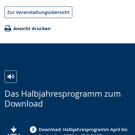
Zur Veranstaltungsübersicht
Ansicht drucken
Zur
Aktiviere
Ein
Das Halbjahresprogramm zum
Leichten
Audio-
Video
Download
Sprache
Unterstützung.
in
wechseln.
Deutscher
Gebärdensprache
Download: Halbjahresprogramm April bis
wird