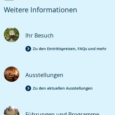
Zur
Aktiviere
Ein
Weitere Informationen
Leichten
Audio-
Video
Sprache
Unterstützung.
in
wechseln.
Deutscher
Gebärdensprache
Ihr Besuch
wird
angezeigt.
Zu den Eintrittspreisen, FAQs und mehr
Ausstellungen
Zu den aktuellen Ausstellungen
Führungen und Programme