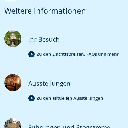
Zur
Aktiviere
Ein
Weitere Informationen
Leichten
Audio-
Video
Sprache
Unterstützung.
in
wechseln.
Deutscher
Gebärdensprache
Ihr Besuch
wird
angezeigt.
Zu den Eintrittspreisen, FAQs und mehr
Ausstellungen
Zu den aktuellen Ausstellungen
Führungen und Programme