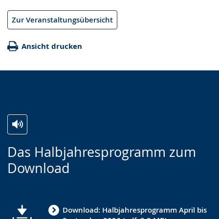
Zur Veranstaltungsübersicht
Ansicht drucken
Zur
Aktiviere
Ein
Das Halbjahresprogramm zum
Leichten
Audio-
Video
Download
Sprache
Unterstützung.
in
wechseln.
Deutscher
Gebärdensprache
Download: Halbjahresprogramm April bis
wird