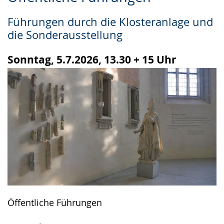
Leichten
Audio-
Video
Sprache
Unterstützung.
in
Führungen durch die Klosteranlage und
wechseln.
Deutscher
die Sonderausstellung
Gebärdensprache
wird
Sonntag, 5.7.2026, 13.30 + 15 Uhr
angezeigt.
Öffentliche Führungen