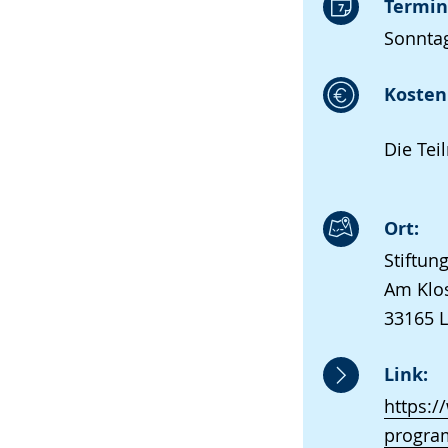
Termin
Sonntag
Kosten 
Die Tei
Ort:
Stiftun
Am Klos
33165 
Link:
https:/
progra