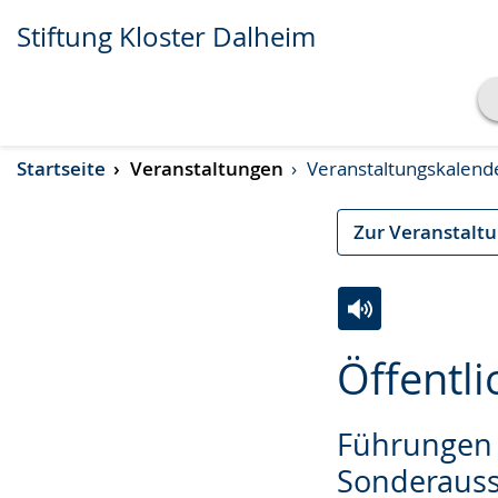
Stiftung Kloster Dalheim
Transkript anzeigen
Startseite
Veranstaltungen
Veranstaltungskalend
Abspielen
Pausieren
Zur Veranstalt
Zur
Aktiviere
Ein
Öffentl
Leichten
Audio-
Video
Sprache
Unterstützung.
in
Führungen 
wechseln.
Deutscher
Gebärdensprach
Sonderauss