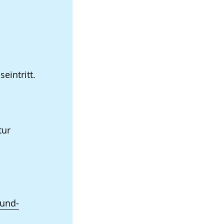
intritt.
tur
-und-