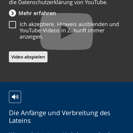
die Datenschutzerklärung von YouTube.
Mehr erfahren
Ich akzeptiere. Hinweis ausblenden und
YouTube-Videos in Zukunft immer
anzeigen.
Video abspielen
Zur
Aktiviere
Ein
Die Anfänge und Verbreitung des
Leichten
Audio-
Video
Lateins
Sprache
Unterstützung.
in
wechseln.
Deutscher