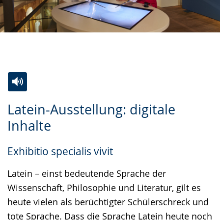
Zur
Aktiviere
Ein
Latein-Ausstellung: digitale
Leichten
Audio-
Video
Inhalte
Sprache
Unterstützung.
in
wechseln.
Deutscher
Exhibitio specialis vivit
Gebärdensprache
wird
Latein – einst bedeutende Sprache der
angezeigt.
Wissenschaft, Philosophie und Literatur, gilt es
heute vielen als berüchtigter Schülerschreck und
tote Sprache. Dass die Sprache Latein heute noch