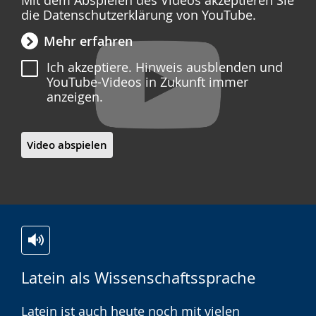
die Datenschutzerklärung von YouTube.
Mehr erfahren
Ich akzeptiere. Hinweis ausblenden und
YouTube-Videos in Zukunft immer
anzeigen.
Video abspielen
Zur
Aktiviere
Ein
Latein als Wissenschaftssprache
Leichten
Audio-
Video
Sprache
Unterstützung.
in
Latein ist auch heute noch mit vielen