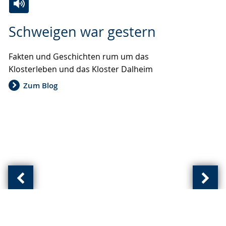
Zur
Aktiviere
Ein
Schweigen war gestern
Leichten
Audio-
Video
Sprache
Unterstützung.
in
Fakten und Geschichten rum um das
wechseln.
Deutscher
Klosterleben und das Kloster Dalheim
Gebärdensprache
wird
Zum Blog
angezeigt.
Vorherige
Näch
Ansicht:
Ansic
(
(