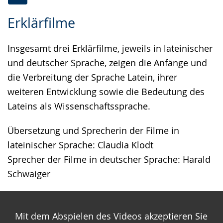
Zur
Aktiviere
Ein
Erklärfilme
Leichten
Audio-
Video
Sprache
Unterstützung.
in
Insgesamt drei Erklärfilme, jeweils in lateinischer
wechseln.
Deutscher
und deutscher Sprache, zeigen die Anfänge und
Gebärdensprache
die Verbreitung der Sprache Latein, ihrer
wird
weiteren Entwicklung sowie die Bedeutung des
angezeigt.
Lateins als Wissenschaftssprache.
Übersetzung und Sprecherin der Filme in
lateinischer Sprache: Claudia Klodt
Sprecher der Filme in deutscher Sprache: Harald
Schwaiger
Mit dem Abspielen des Videos akzeptieren Sie