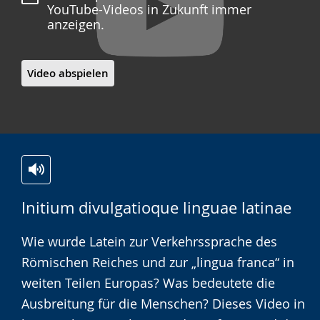
YouTube-Videos in Zukunft immer
anzeigen.
Video abspielen
Zur
Aktiviere
Ein
Initium divulgatioque linguae latinae
Leichten
Audio-
Video
Sprache
Unterstützung.
in
Wie wurde Latein zur Verkehrssprache des
wechseln.
Deutscher
Römischen Reiches und zur „lingua franca“ in
Gebärdensprache
weiten Teilen Europas? Was bedeutete die
wird
Ausbreitung für die Menschen? Dieses Video in
angezeigt.