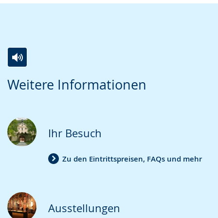
von
von
)
)
Zur
Aktiviere
Ein
Weitere Informationen
Leichten
Audio-
Video
Sprache
Unterstützung.
in
wechseln.
Deutscher
Gebärdensprache
Ihr Besuch
wird
angezeigt.
Zu den Eintrittspreisen, FAQs und mehr
Ausstellungen