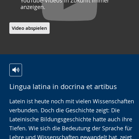
YouTube-Videos in Zukunft immer
anzeigen.
Video abspielen
Zur
Aktiviere
Ein
Lingua latina in docrina et artibus
Leichten
Audio-
Video
Sprache
Unterstützung.
in
Latein ist heute noch mit vielen Wissenschaften
wechseln.
Deutscher
verbunden. Doch die Geschichte zeigt: Die
Gebärdensprache
Lateinische Bildungsgeschichte hatte auch ihre
wird
Tiefen. Wie sich die Bedeutung der Sprache für
angezeigt.
Lehre und Wissenschaften gewandelt hat, zeigt