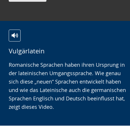
Zur
Aktiviere
Ein
Vulgärlatein
Leichten
Audio-
Video
Sprache
Unterstützung.
in
Romanische Sprachen haben ihren Ursprung in
wechseln.
Deutscher
der lateinischen Umgangssprache. Wie genau
Gebärdensprache
sich diese „neuen“ Sprachen entwickelt haben
wird
und wie das Lateinische auch die germanischen
angezeigt.
Sprachen Englisch und Deutsch beeinflusst hat,
zeigt dieses Video.