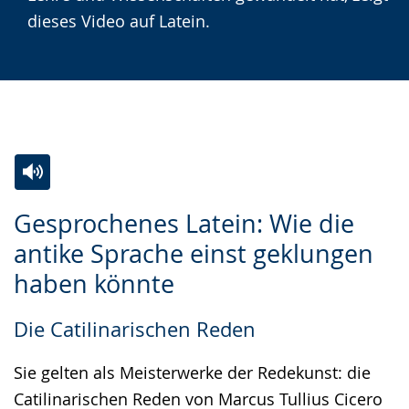
dieses Video auf Latein.
Zur
Aktiviere
Ein
Gesprochenes Latein: Wie die
Leichten
Audio-
Video
antike Sprache einst geklungen
Sprache
Unterstützung.
in
haben könnte
wechseln.
Deutscher
Gebärdensprache
Die Catilinarischen Reden
wird
angezeigt.
Sie gelten als Meisterwerke der Redekunst: die
Catilinarischen Reden von Marcus Tullius Cicero