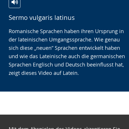
Zur
Aktiviere
Ein
Sermo vulgaris latinus
Leichten
Audio-
Video
Sprache
Unterstützung.
in
Romanische Sprachen haben ihren Ursprung in
wechseln.
Deutscher
der lateinischen Umgangssprache. Wie genau
Gebärdensprache
sich diese „neuen“ Sprachen entwickelt haben
wird
und wie das Lateinische auch die germanischen
angezeigt.
Sprachen Englisch und Deutsch beeinflusst hat,
zeigt dieses Video auf Latein.
Mit dem Abspielen des Videos akzeptieren Sie