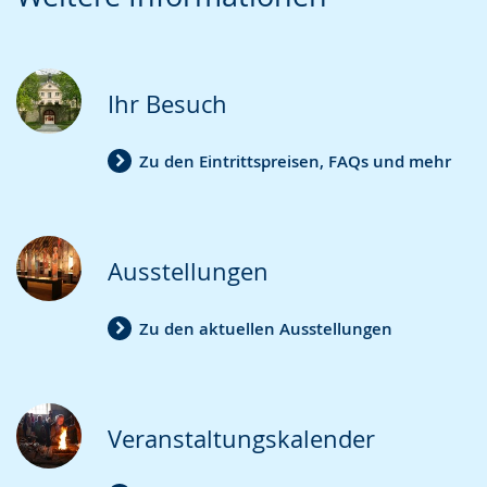
Leichten
Audio-
Video
Sprache
Unterstützung.
in
wechseln.
Deutscher
Gebärdensprache
Ihr Besuch
wird
angezeigt.
Zu den Eintrittspreisen, FAQs und mehr
Ausstellungen
Zu den aktuellen Ausstellungen
Veranstaltungskalender