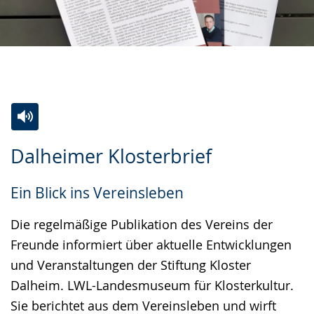
Zur
Aktiviere
Ein
Dalheimer Klosterbrief
Leichten
Audio-
Video
Sprache
Unterstützung.
in
Ein Blick ins Vereinsleben
wechseln.
Deutscher
Gebärdensprache
Die regelmäßige Publikation des Vereins der
wird
Freunde informiert über aktuelle Entwicklungen
angezeigt.
und Veranstaltungen der Stiftung Kloster
Dalheim. LWL-Landesmuseum für Klosterkultur.
Sie berichtet aus dem Vereinsleben und wirft