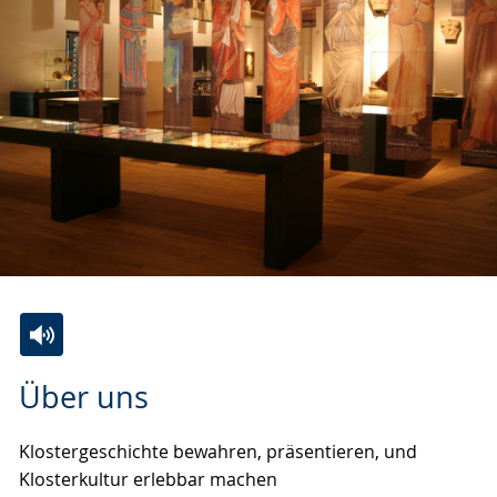
Zur
Aktiviere
Ein
Über uns
Leichten
Audio-
Video
Sprache
Unterstützung.
in
Klostergeschichte bewahren, präsentieren, und
wechseln.
Deutscher
Klosterkultur erlebbar machen
Gebärdensprache